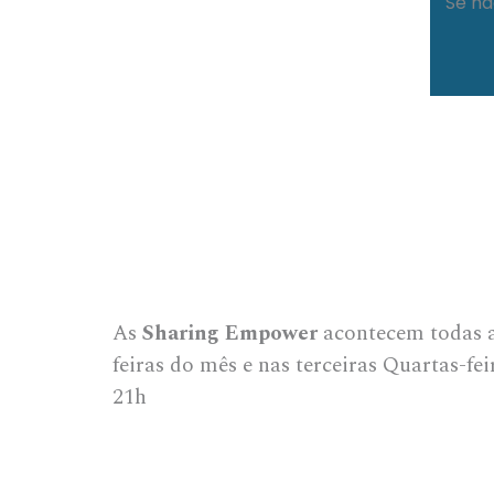
Se nã
As
Sharing Empower
acontecem todas a
feiras do mês e nas terceiras Quartas-fe
21h