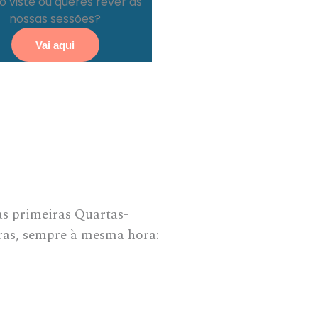
o viste ou queres rever as
nossas sessões?
Vai aqui
s primeiras Quartas-
iras, sempre à mesma hora: