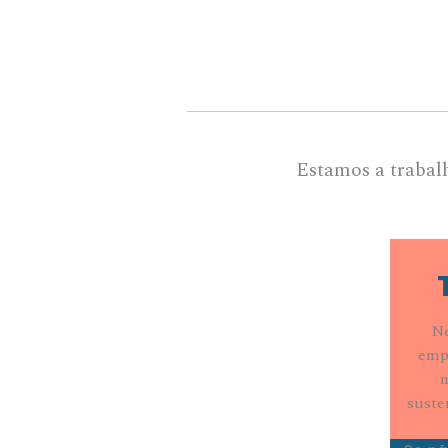
Estamos a trabal
Ne
emp
m
suste