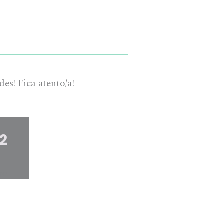
s! Fica atento/a!
2
ro!